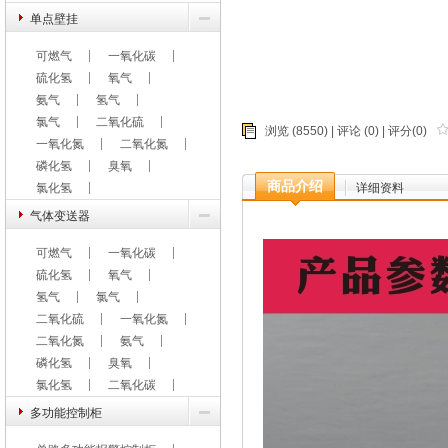
单点壁挂
可燃气
一氧化碳
硫化氢
氧气
氨气
氢气
氯气
二氧化硫
浏览 (8550) |
评论
(0) | 评分(0)
一氧化氮
二氧化氮
磷化氢
臭氧
商品介绍
氯化氢
详细资料
气体变送器
可燃气
一氧化碳
硫化氢
氧气
氢气
氯气
二氧化硫
一氧化氮
二氧化氮
氨气
磷化氢
臭氧
氯化氢
二氧化碳
多功能控制柜