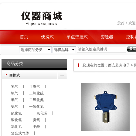
您好！欢
首页
便携式
单点壁挂式
变送器
控制
品牌查询
积分兑换
选择商品分类
选择品牌
商品分类
您现在的位置：
西安若素电子
>
便携式
氢气
可燃气
氧气
二氧化硫
氯气
二氧化氮
氨气
一氧化氮
硫化氢
一氧化碳
磷化氢
臭氧
氯化氢
甲醛
复合式气体