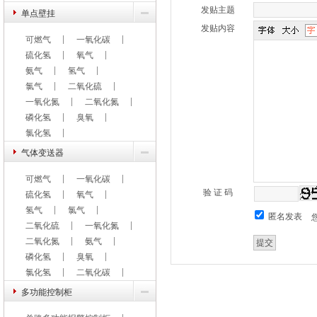
发贴主题
单点壁挂
发贴内容
可燃气
一氧化碳
硫化氢
氧气
氨气
氢气
氯气
二氧化硫
一氧化氮
二氧化氮
磷化氢
臭氧
氯化氢
气体变送器
可燃气
一氧化碳
验 证 码
硫化氢
氧气
氢气
氯气
匿名发表
二氧化硫
一氧化氮
二氧化氮
氨气
磷化氢
臭氧
氯化氢
二氧化碳
多功能控制柜