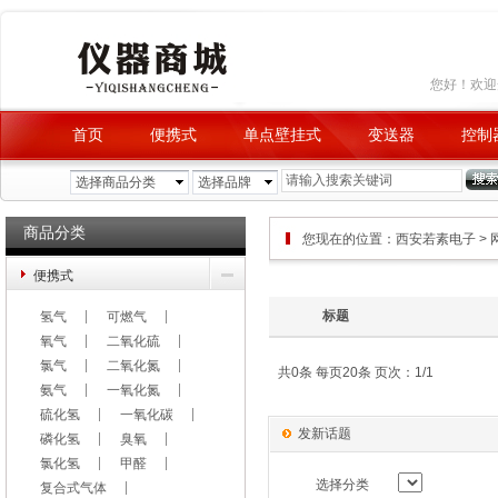
您好！欢
首页
便携式
单点壁挂式
变送器
控制
品牌查询
积分兑换
选择商品分类
选择品牌
商品分类
您现在的位置：
西安若素电子
>
便携式
标题
氢气
可燃气
氧气
二氧化硫
氯气
二氧化氮
共0条 每页20条 页次：1/1
氨气
一氧化氮
硫化氢
一氧化碳
发新话题
磷化氢
臭氧
氯化氢
甲醛
选择分类
复合式气体